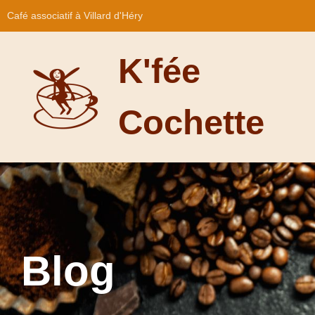
Café associatif à Villard d'Héry
K'fée
Cochette
Blog