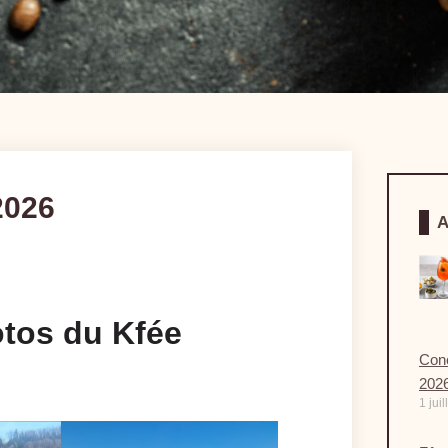
2026
A
tos du Kfée
Conc
202
1 jui