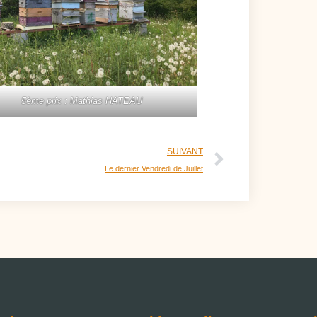
5ème prix : Mathias HATEAU
SUIVANT
Le dernier Vendredi de Juillet