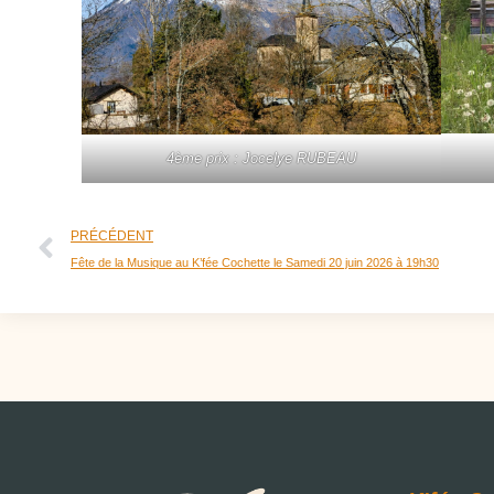
4ème prix : Jocelye RUBEAU
PRÉCÉDENT
Fête de la Musique au K’fée Cochette le Samedi 20 juin 2026 à 19h30