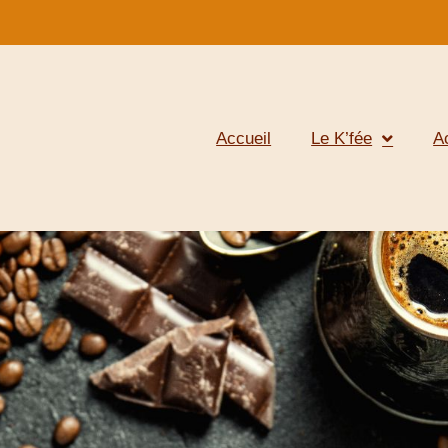
Accueil
Le K’fée
A