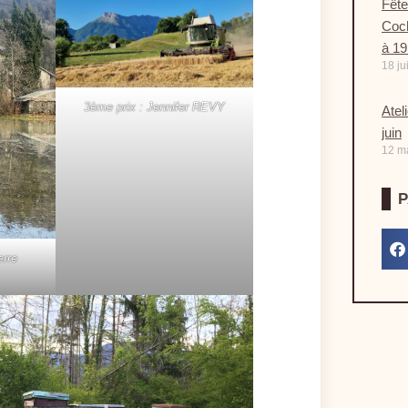
Fête
Coch
à 1
18 ju
3ème prix : Jennifer REVY
Atel
juin
12 m
erre