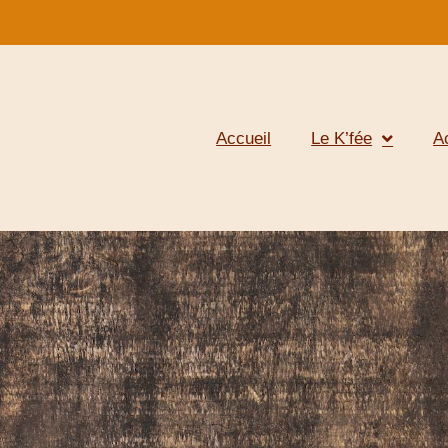
Accueil
Le K’fée
A