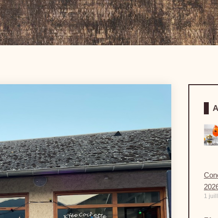
A
Conc
202
1 jui