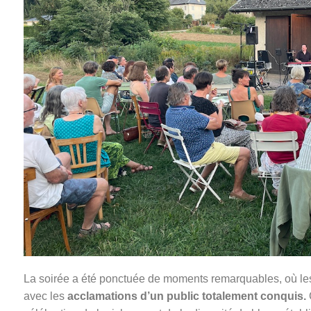
La soirée a été ponctuée de moments remarquables, où le
avec les
acclamations d’un public totalement conquis.