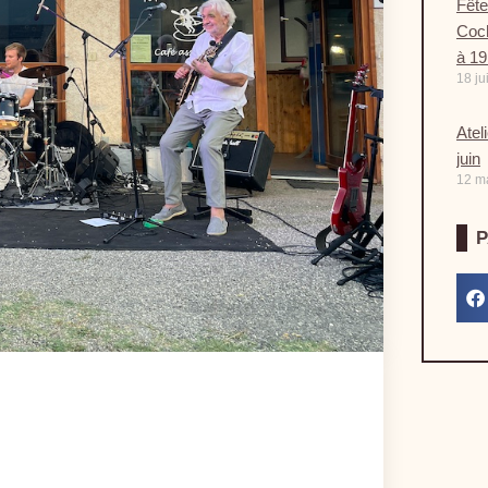
Fête
Coch
à 1
18 ju
Atel
juin
12 m